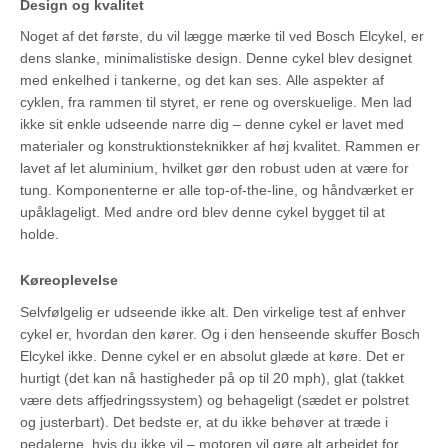
Design og kvalitet
Noget af det første, du vil lægge mærke til ved Bosch Elcykel, er
dens slanke, minimalistiske design. Denne cykel blev designet
med enkelhed i tankerne, og det kan ses. Alle aspekter af
cyklen, fra rammen til styret, er rene og overskuelige. Men lad
ikke sit enkle udseende narre dig – denne cykel er lavet med
materialer og konstruktionsteknikker af høj kvalitet. Rammen er
lavet af let aluminium, hvilket gør den robust uden at være for
tung. Komponenterne er alle top-of-the-line, og håndværket er
upåklageligt. Med andre ord blev denne cykel bygget til at
holde.
Køreoplevelse
Selvfølgelig er udseende ikke alt. Den virkelige test af enhver
cykel er, hvordan den kører. Og i den henseende skuffer Bosch
Elcykel ikke. Denne cykel er en absolut glæde at køre. Det er
hurtigt (det kan nå hastigheder på op til 20 mph), glat (takket
være dets affjedringssystem) og behageligt (sædet er polstret
og justerbart). Det bedste er, at du ikke behøver at træde i
pedalerne, hvis du ikke vil – motoren vil gøre alt arbejdet for