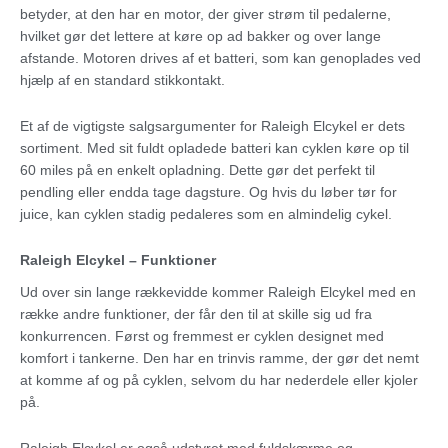
betyder, at den har en motor, der giver strøm til pedalerne,
hvilket gør det lettere at køre op ad bakker og over lange
afstande. Motoren drives af et batteri, som kan genoplades ved
hjælp af en standard stikkontakt.
Et af de vigtigste salgsargumenter for Raleigh Elcykel er dets
sortiment. Med sit fuldt opladede batteri kan cyklen køre op til
60 miles på en enkelt opladning. Dette gør det perfekt til
pendling eller endda tage dagsture. Og hvis du løber tør for
juice, kan cyklen stadig pedaleres som en almindelig cykel.
Raleigh Elcykel – Funktioner
Ud over sin lange rækkevidde kommer Raleigh Elcykel med en
række andre funktioner, der får den til at skille sig ud fra
konkurrencen. Først og fremmest er cyklen designet med
komfort i tankerne. Den har en trinvis ramme, der gør det nemt
at komme af og på cyklen, selvom du har nederdele eller kjoler
på.