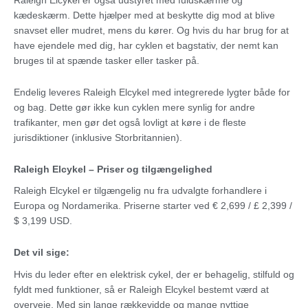
Raleigh Elcykel er også udstyret med fuldskærme og
kædeskærm. Dette hjælper med at beskytte dig mod at blive
snavset eller mudret, mens du kører. Og hvis du har brug for at
have ejendele med dig, har cyklen et bagstativ, der nemt kan
bruges til at spænde tasker eller tasker på.
Endelig leveres Raleigh Elcykel med integrerede lygter både for
og bag. Dette gør ikke kun cyklen mere synlig for andre
trafikanter, men gør det også lovligt at køre i de fleste
jurisdiktioner (inklusive Storbritannien).
Raleigh Elcykel – Priser og tilgængelighed
Raleigh Elcykel er tilgængelig nu fra udvalgte forhandlere i
Europa og Nordamerika. Priserne starter ved € 2,699 / £ 2,399 /
$ 3,199 USD.
Det vil sige:
Hvis du leder efter en elektrisk cykel, der er behagelig, stilfuld og
fyldt med funktioner, så er Raleigh Elcykel bestemt værd at
overveje. Med sin lange rækkevidde og mange nyttige