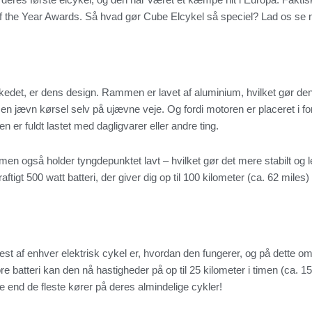
e of the Year Awards. Så hvad gør Cube Elcykel så speciel? Lad os s
rkedet, er dens design. Rammen er lavet af aluminium, hvilket gør den
en jævn kørsel selv på ujævne veje. Og fordi motoren er placeret i for
 er fuldt lastet med dagligvarer eller andre ting.
en også holder tyngdepunktet lavt – hvilket gør det mere stabilt og le
igt 500 watt batteri, der giver dig op til 100 kilometer (ca. 62 miles)
 test af enhver elektrisk cykel er, hvordan den fungerer, og på dette o
e batteri kan den nå hastigheder på op til 25 kilometer i timen (ca. 15
e end de fleste kører på deres almindelige cykler!