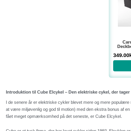
Card
Deckb
349.00
Introduktion til Cube Elcykel – Den elektriske cykel, der tag
I de senere år er elektriske cykler blevet mere og mere populære 
at være miljøvenlig og god til motion) med den ekstra bonus af en m
fået meget opmærksomhed på det seneste, er Cube Elcykel.
Cube er et tysk firma, der har lavet cykler siden 1993. Elcyklen e