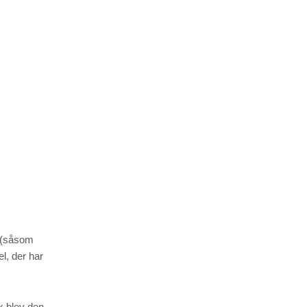
l (såsom
l, der har
k blev den