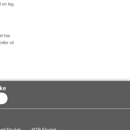
l en leg.
el har
ller vil
kke
ubscribe
zed Elcykel
MTB Elcykel