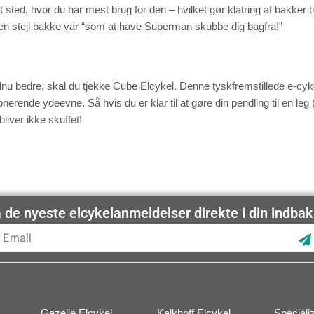
et sted, hvor du har mest brug for den – hvilket gør klatring af bakker ti
 en stejl bakke var “som at have Superman skubbe dig bagfra!”
ndnu bedre, skal du tjekke Cube Elcykel. Denne tyskfremstillede e-cyk
ende ydeevne. Så hvis du er klar til at gøre din pendling til en leg (e
liver ikke skuffet!
 de nyeste elcykelanmeldelser direkte i din indba
S
Gazelle Elcykel
Kalkhoff Elcykel
Speciali