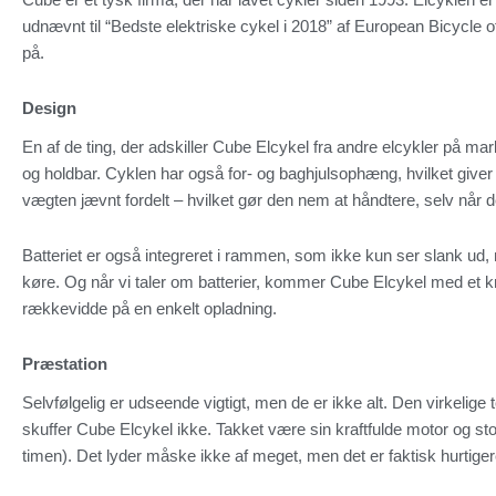
udnævnt til “Bedste elektriske cykel i 2018” af European Bicycl
på.
Design
En af de ting, der adskiller Cube Elcykel fra andre elcykler på ma
og holdbar. Cyklen har også for- og baghjulsophæng, hvilket giver 
vægten jævnt fordelt – hvilket gør den nem at håndtere, selv når den
Batteriet er også integreret i rammen, som ikke kun ser slank ud, m
køre. Og når vi taler om batterier, kommer Cube Elcykel med et kraft
rækkevidde på en enkelt opladning.
Præstation
Selvfølgelig er udseende vigtigt, men de er ikke alt. Den virkelige
skuffer Cube Elcykel ikke. Takket være sin kraftfulde motor og stor
timen). Det lyder måske ikke af meget, men det er faktisk hurtiger