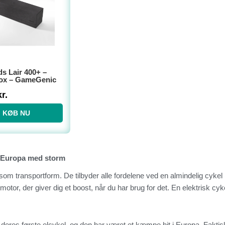
s Lair 400+ –
ox – GameGenic
kr.
KØB NU
er Europa med storm
som transportform. De tilbyder alle fordelene ved en almindelig cyke
otor, der giver dig et boost, når du har brug for det. En elektrisk cyke
r deres første elcykel, og den har været et kæmpe hit i Europa. Faktis