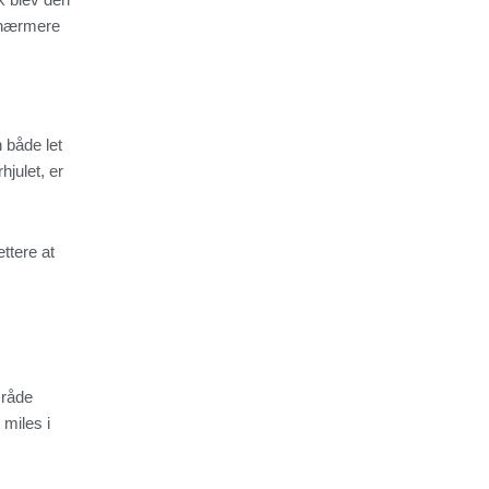
e nærmere
 både let
hjulet, er
ttere at
mråde
 miles i