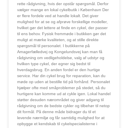
rette rådgivning, hvis der opstår spørgsmål. Derfor
vælger mange en lokal cykelbutik i København Der
er flere fordele ved at handle lokalt. Det giver
mulighed for at se og afprøve forskellige modeller,
hvilket gør det lettere at finde en cykel, der passer
til ens behov. Fysisk fremmøde i butikken gør det
muligt at mærke kvaliteten, og at stille direkte
spørgsmål til personalet. I butikkerne på
Amagerfælledvej og Kongelundsvej kan man få
rådgivning om vedligeholdelse, valg af udstyr og
hvilken type cykel, der egner sig bedst til
hverdagsbrug. En anden fordel er den hurtige
service. Har din cykel brug for reparation, kan du
møde op uden at bestille tid på forhånd. Personalet
hjælper ofte med småproblemer på stedet, så du
hurtigere kan komme ud at cykle igen. Lokal handel
støtter desuden nærområdet og giver adgang til
rådgivning om de bedste cykler og tilbehør til netop
dit formål. På denne måde bidrager du til et
levende nærmiljø og får samtidig mulighed for at
opbygge et kendskab til cykelspecialisterne i