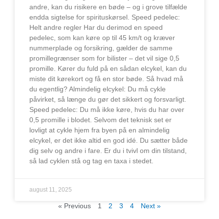
andre, kan du risikere en bøde – og i grove tilfælde
endda sigtelse for spirituskørsel. Speed pedelec:
Helt andre regler Har du derimod en speed
pedelec, som kan køre op til 45 km/t og kræver
nummerplade og forsikring, gælder de samme
promillegrænser som for bilister – det vil sige 0,5
promille. Kører du fuld på en sådan elcykel, kan du
miste dit kørekort og få en stor bøde. Så hvad må
du egentlig? Almindelig elcykel: Du må cykle
påvirket, så længe du gør det sikkert og forsvarligt.
Speed pedelec: Du må ikke køre, hvis du har over
0,5 promille i blodet. Selvom det teknisk set er
lovligt at cykle hjem fra byen på en almindelig
elcykel, er det ikke altid en god idé. Du sætter både
dig selv og andre i fare. Er du i tvivl om din tilstand,
så lad cyklen stå og tag en taxa i stedet.
august 11, 2025
« Previous
1
2
3
4
Next »