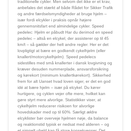
traditionelle cykler. Men selvom det ikke er et krav,
anbefales det stærkt af både Rådet for Sikker Trafik
og andre færdselsmyndigheder at bruge hjelm –
især fordi elcykler i praksis opnår højere
gennemsnitsfart end almindelige cykler. Speed
pedelec: Hjelm er påbudt Har du derimod en speed
pedelec – altså en elcykel, der assisterer op til 45
km/t – så gælder der helt andre regler. Her er det
lovpligtigt at bære en godkendt cykelhjelm (eller
knallert/motorcykelhjelm). Speed pedelecs
sidestilles med små knallerter i dansk lovgivning og
kræver desuden nummerplade, ansvarsforsikring
og kørekort (minimum knallertkørekort). Sikkerhed
frem for alt Uanset hvad loven siger, er det en god
idé at bære hjelm – især på elcykel. Du kører
hurtigere, og cyklen vejer ofte mere, hvilket kan
gøre styrt mere alvorlige. Statistikker viser, at
cykelhjelm reducerer risikoen for alvorlige
hovedskader med op til 60%. Særligt ældre
elcyklister bør overveje hjelmen nøje, da balance
og reaktionstid typisk er nedsat med alderen – og
et simpelt uheld kan få store konsekvenser. Det