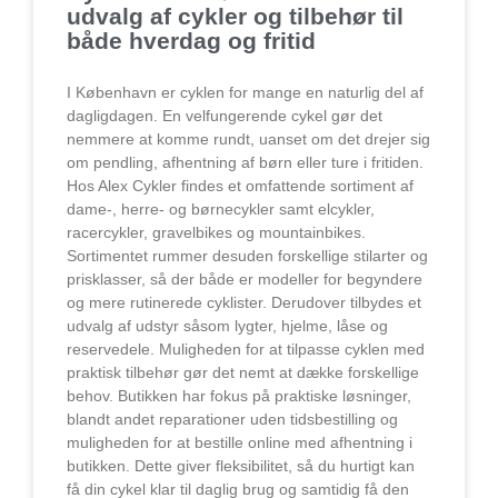
udvalg af cykler og tilbehør til
både hverdag og fritid
I København er cyklen for mange en naturlig del af
dagligdagen. En velfungerende cykel gør det
nemmere at komme rundt, uanset om det drejer sig
om pendling, afhentning af børn eller ture i fritiden.
Hos Alex Cykler findes et omfattende sortiment af
dame-, herre- og børnecykler samt elcykler,
racercykler, gravelbikes og mountainbikes.
Sortimentet rummer desuden forskellige stilarter og
prisklasser, så der både er modeller for begyndere
og mere rutinerede cyklister. Derudover tilbydes et
udvalg af udstyr såsom lygter, hjelme, låse og
reservedele. Muligheden for at tilpasse cyklen med
praktisk tilbehør gør det nemt at dække forskellige
behov. Butikken har fokus på praktiske løsninger,
blandt andet reparationer uden tidsbestilling og
muligheden for at bestille online med afhentning i
butikken. Dette giver fleksibilitet, så du hurtigt kan
få din cykel klar til daglig brug og samtidig få den