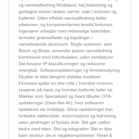
og varmeafledning Modstand, høj belastning og
gentagne starter skaber varme, især i motoren og
batteriet. Uden effektiv varmeafledning falder
ydeevnen, og komponenternes levetid forkortes.
Ingeniører arbejder med indvendige køleribber,
termiske grænseflader og kapslinger i
varmeledende aluminium. Nogle systemer, som
Bosch og Brose, anvender passiv varmeledning
kombineret med luftcirkulation, uden ventilatorer.
Det bevarer IP-klassificeringen og reducerer
energitab. Softwareopdateringer og firmwarestyring
Elcykler er ikke længere statiske maskiner.
Firmware spiller en stor rolle i, hvordan motoren
reagerer på input, og hvordan batteriet lader op.
Mærker som Specialized og Giant tilbyder OTA-
opdateringer (Over-the-Air), hvor softwaren
opdateres via mobilapp. Disse opdateringer kan
forbedre rækkevidde, motorrespons og fejlretning,
uden ændringer af fysiske dele. Det gør cyklen
bedre med tiden. Stel og integration Stel er ikke
bare struktur, de er nøglekomponenter. Riese &