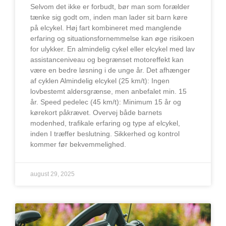
Selvom det ikke er forbudt, bør man som forælder
tænke sig godt om, inden man lader sit barn køre
på elcykel. Høj fart kombineret med manglende
erfaring og situationsfornemmelse kan øge risikoen
for ulykker. En almindelig cykel eller elcykel med lav
assistanceniveau og begrænset motoreffekt kan
være en bedre løsning i de unge år. Det afhænger
af cyklen Almindelig elcykel (25 km/t): Ingen
lovbestemt aldersgrænse, men anbefalet min. 15
år. Speed pedelec (45 km/t): Minimum 15 år og
kørekort påkrævet. Overvej både barnets
modenhed, trafikale erfaring og type af elcykel,
inden I træffer beslutning. Sikkerhed og kontrol
kommer før bekvemmelighed.
august 29, 2025