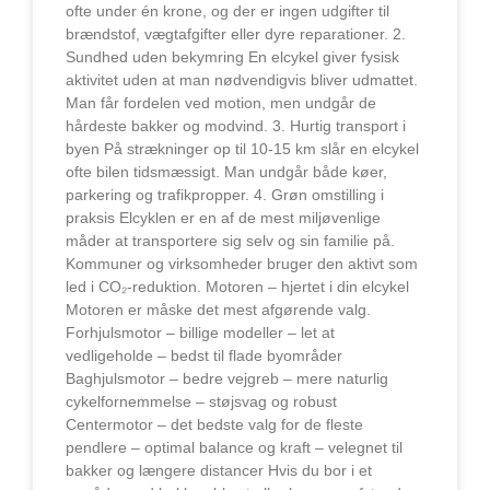
ofte under én krone, og der er ingen udgifter til
brændstof, vægtafgifter eller dyre reparationer. 2.
Sundhed uden bekymring En elcykel giver fysisk
aktivitet uden at man nødvendigvis bliver udmattet.
Man får fordelen ved motion, men undgår de
hårdeste bakker og modvind. 3. Hurtig transport i
byen På strækninger op til 10-15 km slår en elcykel
ofte bilen tidsmæssigt. Man undgår både køer,
parkering og trafikpropper. 4. Grøn omstilling i
praksis Elcyklen er en af de mest miljøvenlige
måder at transportere sig selv og sin familie på.
Kommuner og virksomheder bruger den aktivt som
led i CO₂-reduktion. Motoren – hjertet i din elcykel
Motoren er måske det mest afgørende valg.
Forhjulsmotor – billige modeller – let at
vedligeholde – bedst til flade byområder
Baghjulsmotor – bedre vejgreb – mere naturlig
cykelfornemmelse – støjsvag og robust
Centermotor – det bedste valg for de fleste
pendlere – optimal balance og kraft – velegnet til
bakker og længere distancer Hvis du bor i et