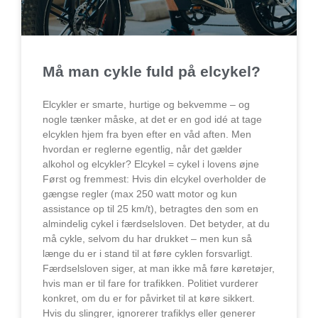
Må man cykle fuld på elcykel?
Elcykler er smarte, hurtige og bekvemme – og
nogle tænker måske, at det er en god idé at tage
elcyklen hjem fra byen efter en våd aften. Men
hvordan er reglerne egentlig, når det gælder
alkohol og elcykler? Elcykel = cykel i lovens øjne
Først og fremmest: Hvis din elcykel overholder de
gængse regler (max 250 watt motor og kun
assistance op til 25 km/t), betragtes den som en
almindelig cykel i færdselsloven. Det betyder, at du
må cykle, selvom du har drukket – men kun så
længe du er i stand til at føre cyklen forsvarligt.
Færdselsloven siger, at man ikke må føre køretøjer,
hvis man er til fare for trafikken. Politiet vurderer
konkret, om du er for påvirket til at køre sikkert.
Hvis du slingrer, ignorerer trafiklys eller generer