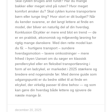
Skal cyklen bruges året rundt? Har du mange
bakker eller meget vind på ruten? Hvor meget
komfort ønsker du? Skal cyklen kunne transportere
børn eller tunge ting? Hvor stort er dit budget? Når
du kender svarene, er det langt lettere at finde en
model, der bliver en naturlig del af din hverdag.
Konklusion Elcykler er mere end blot en trend — de
er en praktisk, økonomisk og miljøvenlig løsning for
rigtig mange danskere. Med den rette model kan
du få: – hurtigere transport – sundere
hverdagsmotion – lavere omkostninger – mere
frihed i byen Uanset om du søger en klassisk
pendlercykel eller en fleksibel transportløsning i
form af en ladcykel, er markedet i 2025 stærkere og
bredere end nogensinde før. Med denne guide som
udgangspunkt er du bedre stillet til at finde en
elcykel, der virkelig passer til dine behov — og som
kan gøre din hverdag både lettere og sjovere de
næste mange år.
december 20, 2025