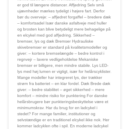
er god til længere distancer. Affjedring Selv små
ujævnheder mærkes tydeligt i højere fart. Derfor
bør du overveje: – affjedret forgaffel – bredere dæk
– komfortsadel Især danske asfaltveje med huller
og brosten kan blive betydeligt mere behagelige på
en elcykel med god affjedring. Sikkerhed –
bremser, lys og dæk Bremser Hydrauliske
skivebremser er standard på kvalitetsmodeller og
giver: – kortere bremselængde – bedre kontrol i
regnvejr – lavere vedligeholdelse Mekaniske
bremser er billigere, men mindre stabile. Lys LED-
lys med høj lumen er vigtigt, især for helårscyklister.
Mange modeller har integreret lys, der trækker
strøm fra batteriet – en klar fordel. Dæk Brede dæk
giver: – bedre stabilitet – øget sikkerhed – mere
komfort – mindre risiko for punktering For danske
helårsbrugere bør punkteringsbeskyttelse være et
minimumskrav. Har du brug for en ladcykel i
stedet? For mange familier, institutioner og
selvstændige er en traditionel elcykel ikke nok. Her
kommer ladcyklen ofte i spil. En moderne ladcykel