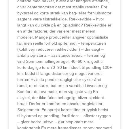
område med bakker, blæst eller længere afstande,
giver centermotoren det mest stabile resultat. For
bykørsel og korte stræk kan bag- eller forhjulsmotor
sagtens være tilstrækkelige. Rækkevidde – hvor
langt kan du cykle på en opladning? Rækkevidde er
en af de faktorer, der varierer mest mellem
modeller. Mange producenter angiver optimistiske
tal, men reelle forhold spiller ind: – temperaturen
(koldt vejr reducerer rækkevidden) – din vægt –
antal stop-starts – assistanceniveau – terræn og
vind Som tommelfingerregel: 40–60 km: godt til
korte daglige ture 70–90 km: ideelt til pendling 100+
km: bedst til lange distancer og meget varieret
terræn Hvis du pendler dagligt eller cykler året
rundt, er et større batteri en værdifuld investering.
Komfort: det oversete, men vigtigste valg En
elcykel, der ikke føles behagelig, bliver sjældent
brugt. Derfor er komfort en absolut nøglefaktor.
Stelgeometri En oprejst kørestilling er typisk bedst
til bykørsel og pendling, fordi den: – aflaster ryggen
– giver bedre udsyn – gør stop-start mere
komfortabelt En mere fremadlænet, sporty geometri