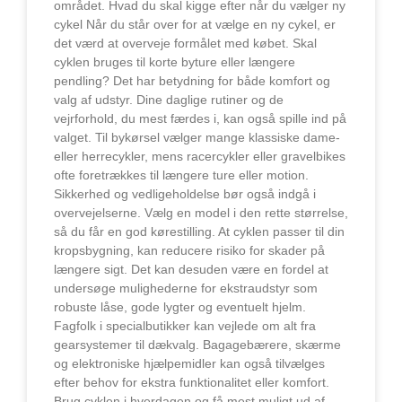
området. Hvad du skal kigge efter når du vælger ny
cykel Når du står over for at vælge en ny cykel, er
det værd at overveje formålet med købet. Skal
cyklen bruges til korte byture eller længere
pendling? Det har betydning for både komfort og
valg af udstyr. Dine daglige rutiner og de
vejrforhold, du mest færdes i, kan også spille ind på
valget. Til bykørsel vælger mange klassiske dame-
eller herrecykler, mens racercykler eller gravelbikes
ofte foretrækkes til længere ture eller motion.
Sikkerhed og vedligeholdelse bør også indgå i
overvejelserne. Vælg en model i den rette størrelse,
så du får en god kørestilling. At cyklen passer til din
kropsbygning, kan reducere risiko for skader på
længere sigt. Det kan desuden være en fordel at
undersøge mulighederne for ekstraudstyr som
robuste låse, gode lygter og eventuelt hjelm.
Fagfolk i specialbutikker kan vejlede om alt fra
gearsystemer til dækvalg. Bagagebærere, skærme
og elektroniske hjælpemidler kan også tilvælges
efter behov for ekstra funktionalitet eller komfort.
Brug cyklen i hverdagen og få mest muligt ud af