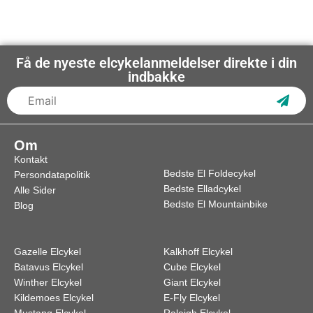
Få de nyeste elcykelanmeldelser direkte i din
indbakke
Subs
Om
Kontakt
Bedste El Foldecykel
Persondatapolitik
Bedste Elladcykel
Alle Sider
Bedste El Mountainbike
Blog
Gazelle Elcykel
Kalkhoff Elcykel
Batavus Elcykel
Cube Elcykel
Winther Elcykel
Giant Elcykel
Kildemoes Elcykel
E-Fly Elcykel