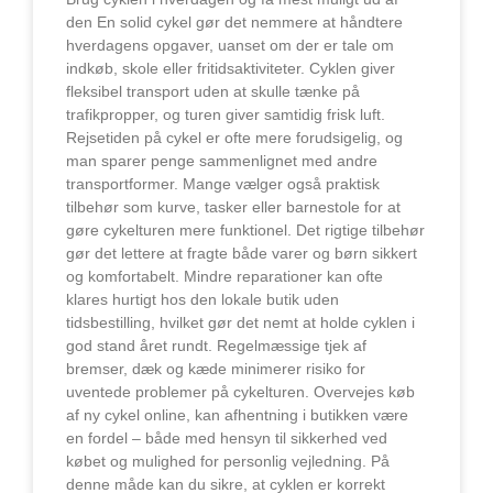
den En solid cykel gør det nemmere at håndtere
hverdagens opgaver, uanset om der er tale om
indkøb, skole eller fritidsaktiviteter. Cyklen giver
fleksibel transport uden at skulle tænke på
trafikpropper, og turen giver samtidig frisk luft.
Rejsetiden på cykel er ofte mere forudsigelig, og
man sparer penge sammenlignet med andre
transportformer. Mange vælger også praktisk
tilbehør som kurve, tasker eller barnestole for at
gøre cykelturen mere funktionel. Det rigtige tilbehør
gør det lettere at fragte både varer og børn sikkert
og komfortabelt. Mindre reparationer kan ofte
klares hurtigt hos den lokale butik uden
tidsbestilling, hvilket gør det nemt at holde cyklen i
god stand året rundt. Regelmæssige tjek af
bremser, dæk og kæde minimerer risiko for
uventede problemer på cykelturen. Overvejes køb
af ny cykel online, kan afhentning i butikken være
en fordel – både med hensyn til sikkerhed ved
købet og mulighed for personlig vejledning. På
denne måde kan du sikre, at cyklen er korrekt