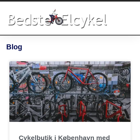
Gå
til
indholdet
Blog
Side
Side
Side
Side
Cykelbutik i København med