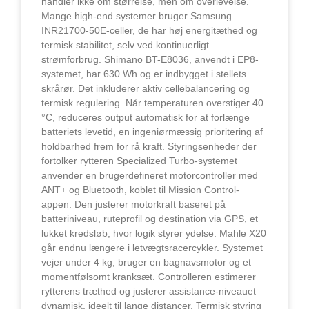
handler ikke om størrelse, men om overlevelse.
Mange high-end systemer bruger Samsung
INR21700-50E-celler, de har høj energitæthed og
termisk stabilitet, selv ved kontinuerligt
strømforbrug. Shimano BT-E8036, anvendt i EP8-
systemet, har 630 Wh og er indbygget i stellets
skrårør. Det inkluderer aktiv cellebalancering og
termisk regulering. Når temperaturen overstiger 40
°C, reduceres output automatisk for at forlænge
batteriets levetid, en ingeniørmæssig prioritering af
holdbarhed frem for rå kraft. Styringsenheder der
fortolker rytteren Specialized Turbo-systemet
anvender en brugerdefineret motorcontroller med
ANT+ og Bluetooth, koblet til Mission Control-
appen. Den justerer motorkraft baseret på
batteriniveau, ruteprofil og destination via GPS, et
lukket kredsløb, hvor logik styrer ydelse. Mahle X20
går endnu længere i letvægtsracercykler. Systemet
vejer under 4 kg, bruger en bagnavsmotor og et
momentfølsomt kranksæt. Controlleren estimerer
rytterens træthed og justerer assistance-niveauet
dynamisk, ideelt til lange distancer. Termisk styring