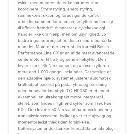
cykler med motorer, de er konstrueret til at
koordinere. Strømstyring, energistyring,
rammekonstruktion og forudsigende kontrol
arbejder sammen for at omsætte rytterens hensigt
til effektiv fremdrift. Avanceret elcykelteknologi
handler ikke om hjælp, men om usynlighed. Jo
bedre ingeniørarbejdet er, desto mindre bemærker
man det. Motorer der lærer af din kørestil Bosch
Performance Line CX er en af de mest avancerede
centermotorer til trail- og pendler-elcykler. Den
leverer op til 85 Nm moment og aflæser rytteren
mere end 1.000 gange i sekundet. Det særlige er
den adaptive hjælp, systemet justerer automatisk
kraftoutput baseret på pedalrytme og hældning
uden behov for knaptryk. TQ-HPR50 er et andet
eksempel, en ultrakompakt motor integreret i
stellet, som findes i high end cykler som Trek Fuel
EXe. Den leverer 50 Nm via et harmonisk pin-ring-
transmissionssystem, hvilket giver et støjsvagt og
momentpræcist træk uden forsinkelse.
Batterisystemer der tænker fremad Batteriteknologi