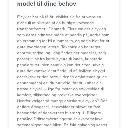
model til dine behov
Elcykler har på få år udviklet sig fra at være en
niche til at blive en af de hurtigst voksende
transportformer i Danmark. Flere vælger elcyklen
som deres primære måde at pendle på, andre som
en erstatning for bil nummer to, og nogle blot for at
gøre hverdagen lettere. Teknologien har taget
enorme spring, og i dag findes der modeller, som
passer til alt fra korte byture til lange, kuperede
pendlerruter. Men samtidig kan det store udvalg
gøre det vanskeligt at finde ud af, hvilken elcykel
der faktisk er den rette. I denne omfattende guide
gennemgår vi alt, du bør vide, før du køber din
næste elcykel — lige fra motor og rækkevidde til
komfort, sikkerhed og praktiske overvejelser.
Hvorfor vælger så mange danskere elcyklen? Der
er flere årsager til, at elcykler er blevet en fast
bestanddel af danskernes hverdag. 1. Billigere
pendling Driftsomkostningerne er ekstremt lave
sammenlignet med bilen. En fuld opladning koster