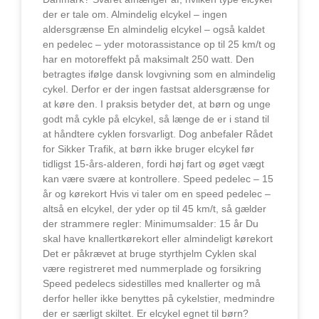
der er tale om. Almindelig elcykel – ingen
aldersgrænse En almindelig elcykel – også kaldet
en pedelec – yder motorassistance op til 25 km/t og
har en motoreffekt på maksimalt 250 watt. Den
betragtes ifølge dansk lovgivning som en almindelig
cykel. Derfor er der ingen fastsat aldersgrænse for
at køre den. I praksis betyder det, at børn og unge
godt må cykle på elcykel, så længe de er i stand til
at håndtere cyklen forsvarligt. Dog anbefaler Rådet
for Sikker Trafik, at børn ikke bruger elcykel før
tidligst 15-års-alderen, fordi høj fart og øget vægt
kan være svære at kontrollere. Speed pedelec – 15
år og kørekort Hvis vi taler om en speed pedelec –
altså en elcykel, der yder op til 45 km/t, så gælder
der strammere regler: Minimumsalder: 15 år Du
skal have knallertkørekort eller almindeligt kørekort
Det er påkrævet at bruge styrthjelm Cyklen skal
være registreret med nummerplade og forsikring
Speed pedelecs sidestilles med knallerter og må
derfor heller ikke benyttes på cykelstier, medmindre
der er særligt skiltet. Er elcykel egnet til børn?