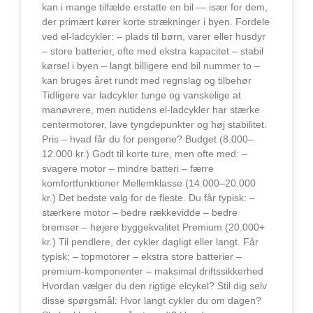
kan i mange tilfælde erstatte en bil — især for dem,
der primært kører korte strækninger i byen. Fordele
ved el-ladcykler: – plads til børn, varer eller husdyr
– store batterier, ofte med ekstra kapacitet – stabil
kørsel i byen – langt billigere end bil nummer to –
kan bruges året rundt med regnslag og tilbehør
Tidligere var ladcykler tunge og vanskelige at
manøvrere, men nutidens el-ladcykler har stærke
centermotorer, lave tyngdepunkter og høj stabilitet.
Pris – hvad får du for pengene? Budget (8.000–
12.000 kr.) Godt til korte ture, men ofte med: –
svagere motor – mindre batteri – færre
komfortfunktioner Mellemklasse (14.000–20.000
kr.) Det bedste valg for de fleste. Du får typisk: –
stærkere motor – bedre rækkevidde – bedre
bremser – højere byggekvalitet Premium (20.000+
kr.) Til pendlere, der cykler dagligt eller langt. Får
typisk: – topmotorer – ekstra store batterier –
premium-komponenter – maksimal driftssikkerhed
Hvordan vælger du den rigtige elcykel? Stil dig selv
disse spørgsmål: Hvor langt cykler du om dagen?