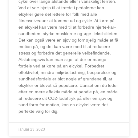
cykel over lange afstande eller i vanskeligt terræn.
Ved at yde hjælp til at træde i pedalerne kan
elcykler gøre det lettere for folk med alle
fitnessniveauer at komme ud og cykle. At køre på
en elcykel kan være med til at forbedre hjerte-kar-
sundheden, styrke musklerne og øge fleksibiliteten.
Det kan også være en sjov og fornøjelig måde at få
motion på, og det kan være med til at reducere
stress og forbedre det generelle velbefindende.
Afslutningsvis kan man sige, at der er mange
fordele ved at køre på en elcykel. Forbedret
effektivitet, mindre miljøbelastning, besparelser og
sundhedsfordele er blot nogle af grundene til, at
elcykler er blevet så populære. Uanset om du leder
efter en mere effektiv måde at pendle på, en måde
at reducere dit CO2-fodaftryk på eller en sjov og
sund form for motion, kan en elcykel være det
perfekte valg for dig.
januar 23, 2023