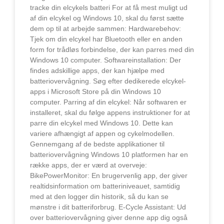
tracke din elcykels batteri For at få mest muligt ud
af din elcykel og Windows 10, skal du først sætte
dem op til at arbejde sammen: Hardwarebehov:
Tjek om din elcykel har Bluetooth eller en anden
form for trådløs forbindelse, der kan parres med din
Windows 10 computer. Softwareinstallation: Der
findes adskillige apps, der kan hjælpe med
batteriovervågning. Søg efter dedikerede elcykel-
apps i Microsoft Store på din Windows 10
computer. Parring af din elcykel: Når softwaren er
installeret, skal du følge appens instruktioner for at
parre din elcykel med Windows 10. Dette kan
variere afhængigt af appen og cykelmodellen.
Gennemgang af de bedste applikationer til
batteriovervågning Windows 10 platformen har en
række apps, der er værd at overveje:
BikePowerMonitor: En brugervenlig app, der giver
realtidsinformation om batteriniveauet, samtidig
med at den logger din historik, så du kan se
mønstre i dit batteriforbrug. E-Cycle Assistant: Ud
over batteriovervågning giver denne app dig også