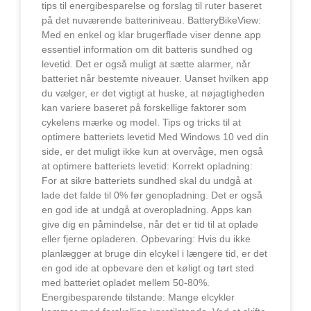
tips til energibesparelse og forslag til ruter baseret
på det nuværende batteriniveau. BatteryBikeView:
Med en enkel og klar brugerflade viser denne app
essentiel information om dit batteris sundhed og
levetid. Det er også muligt at sætte alarmer, når
batteriet når bestemte niveauer. Uanset hvilken app
du vælger, er det vigtigt at huske, at nøjagtigheden
kan variere baseret på forskellige faktorer som
cykelens mærke og model. Tips og tricks til at
optimere batteriets levetid Med Windows 10 ved din
side, er det muligt ikke kun at overvåge, men også
at optimere batteriets levetid: Korrekt opladning:
For at sikre batteriets sundhed skal du undgå at
lade det falde til 0% før genopladning. Det er også
en god ide at undgå at overopladning. Apps kan
give dig en påmindelse, når det er tid til at oplade
eller fjerne opladeren. Opbevaring: Hvis du ikke
planlægger at bruge din elcykel i længere tid, er det
en god ide at opbevare den et køligt og tørt sted
med batteriet opladet mellem 50-80%.
Energibesparende tilstande: Mange elcykler