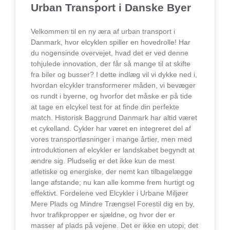
Urban Transport i Danske Byer
Velkommen til en ny æra af urban transport i
Danmark, hvor elcyklen spiller en hovedrolle! Har
du nogensinde overvejet, hvad det er ved denne
tohjulede innovation, der får så mange til at skifte
fra biler og busser? I dette indlæg vil vi dykke ned i,
hvordan elcykler transformerer måden, vi bevæger
os rundt i byerne, og hvorfor det måske er på tide
at tage en elcykel test for at finde din perfekte
match. Historisk Baggrund Danmark har altid været
et cykelland. Cykler har været en integreret del af
vores transportløsninger i mange årtier, men med
introduktionen af elcykler er landskabet begyndt at
ændre sig. Pludselig er det ikke kun de mest
atletiske og energiske, der nemt kan tilbagelægge
lange afstande; nu kan alle komme frem hurtigt og
effektivt. Fordelene ved Elcykler i Urbane Miljøer
Mere Plads og Mindre Trængsel Forestil dig en by,
hvor trafikpropper er sjældne, og hvor der er
masser af plads på vejene. Det er ikke en utopi; det