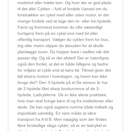
modvind eller trætte ben. Og hvor der er god plads
til det alle! Cyklen – fuld af fordele Uanset om du
foretrækker en cykel med eller uden motor, er der
mange fordele ved at tage den to- eller tre-hjulede.
Først og fremmest kommer du ofte væsentligt
hurtigere frem på en cykel end med bil eller
offentlig transport. Vælger du cyklen frem for bus,
tog eller metro slipper du desuden for at skulle
planlægge turen. Du hopper bare i sadlen når det
passer dig. Og så er det afsted! Der er naturligvis
også den fordel, at det er både billigere og bedre
for miljøet at cykle end at køre bil. Tilmed giver det
lidt ekstra motion i hverdagen, og hvem kan ikke
bruge det? Den 3-hjulede på el De senere år har
de 2-hjulede fået skarp konkurrence af de 3-
hjulede. Ladcyklerne. De er ikke alene praktiske,
hvis man skal bringe børn til og fra institutioner eller
skole. De kan også sagtens rumme både indkøb og
impulskøb samtidig. En nem måde at sikre
transport fra A til B. Men nøjagtig som der findes
flere forskellige slags cykler, så er en ladcykel er