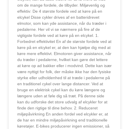
om de mange fordele, de tilbyder. Miljøvenlig og
effektiv: De 4 største fordele ved at køre på en
elcykel Disse cykler drives af en batteridrevet
elmotor, som kan yde assistance, når du træder i
pedalerne. Her vil vi se nærmere på fire af de
vigtigste fordele ved at køre på en elcykel. 1.
Forbedret effektivitet En af de største fordele ved at
køre på en elcykel er, at den kan hjælpe dig med at
køre mere effektivt. Elmotoren giver assistance, når
du træder i pedalerne, hvilket kan gøre det lettere
at køre op ad bakker eller i modvind. Dette kan især
være nyttigt for folk, der måske ikke har den fysiske
styrke eller udholdenhed til at træde i pedalerne på
en traditionel cykel over lange distancer. Ved at
bruge en elektrisk cykel kan du køre længere og
længere uden at føle dig så træt. På denne side
kan du udforske det store udvalg af elcykler for at
finde den rigtige til dine behov. 2. Reduceret
miljøpåvirkning En anden fordel ved elcykler er, at
de har en mindre miljøpåvirkning end traditionelle
køretøjer. E-bikes producerer ingen emissioner, så