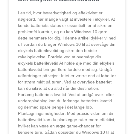
I en tid, hvor bæredygtighed og effektivitet er
nøgleord, har mange valgt at investere i elcykler. At
kende batteriets status er essentielt for at sikre en
problemfri køretur, og nu kan Windows 10 gøre
dette nemmere for dig. I denne artikel dykker vi ned
i, hvordan du bruger Windows 10 til at overvåge din
elcykels batterilevetid og sikre den bedste
cykeloplevelse. Fordele ved at overvåge din
elcykels batterilevetid At holde øje med din elcykels
batterilevetid bringer flere fordele med sig: Undgå
udfordringer på vejen: Intet er værre end at løbe tør
for strøm midt på turen. Ved at overvåge batteriet
kan du sikre, at du altid når din destination.
Forlæng batteriets levetid: Ved at undgå over- eller
underopladning kan du forlænge batteriets levetid
og dermed spare penge i det lange løb.
Planlægningsmuligheder: Med præcis viden om din
batterilevetid kan du planlægge ruter mere effektivt,
hvilket kan være en ægte game-changer for
længere ture. Sådan opsætter du Windows 10 til at