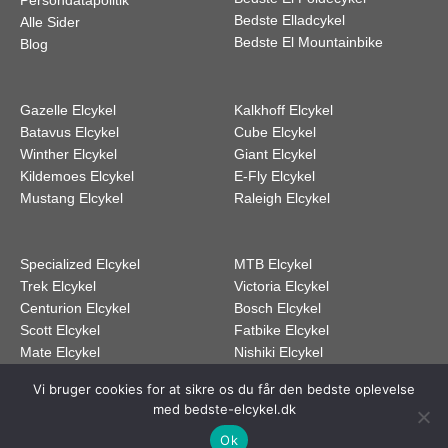
Persondatapolitik
Bedste Elladcykel
Alle Sider
Bedste El Mountainbike
Blog
Gazelle Elcykel
Kalkhoff Elcykel
Batavus Elcykel
Cube Elcykel
Winther Elcykel
Giant Elcykel
Kildemoes Elcykel
E-Fly Elcykel
Mustang Elcykel
Raleigh Elcykel
Specialized Elcykel
MTB Elcykel
Trek Elcykel
Victoria Elcykel
Centurion Elcykel
Bosch Elcykel
Scott Elcykel
Fatbike Elcykel
Mate Elcykel
Nishiki Elcykel
Vi bruger cookies for at sikre os du får den bedste oplevelse
med bedste-elcykel.dk
Dette medie ejes og drives af Tropic Traffic LLC-FZ | The Meydan Hotel, Grandstand, 6th
floor, Nad Al Sheba | Dubai | UAE
Ok