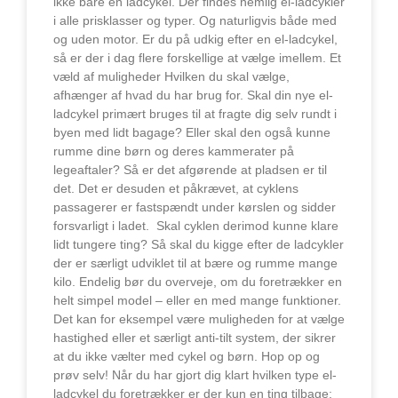
ikke bare en ladcykel. Der findes nemlig el-ladcykler
i alle prisklasser og typer. Og naturligvis både med
og uden motor. Er du på udkig efter en el-ladcykel,
så er der i dag flere forskellige at vælge imellem. Et
væld af muligheder Hvilken du skal vælge,
afhænger af hvad du har brug for. Skal din nye el-
ladcykel primært bruges til at fragte dig selv rundt i
byen med lidt bagage? Eller skal den også kunne
rumme dine børn og deres kammerater på
legeaftaler? Så er det afgørende at pladsen er til
det. Det er desuden et påkrævet, at cyklens
passagerer er fastspændt under kørslen og sidder
forsvarligt i ladet. Skal cyklen derimod kunne klare
lidt tungere ting? Så skal du kigge efter de ladcykler
der er særligt udviklet til at bære og rumme mange
kilo. Endelig bør du overveje, om du foretrækker en
helt simpel model – eller en med mange funktioner.
Det kan for eksempel være muligheden for at vælge
hastighed eller et særligt anti-tilt system, der sikrer
at du ikke vælter med cykel og børn. Hop op og
prøv selv! Når du har gjort dig klart hvilken type el-
ladcykel du foretrækker er der kun en ting tilbage: