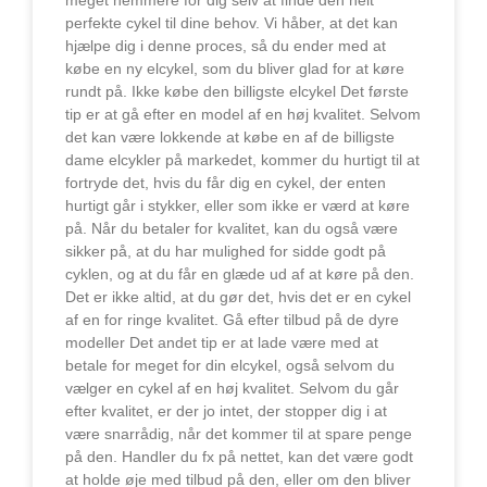
perfekte cykel til dine behov. Vi håber, at det kan
hjælpe dig i denne proces, så du ender med at
købe en ny elcykel, som du bliver glad for at køre
rundt på. Ikke købe den billigste elcykel Det første
tip er at gå efter en model af en høj kvalitet. Selvom
det kan være lokkende at købe en af de billigste
dame elcykler på markedet, kommer du hurtigt til at
fortryde det, hvis du får dig en cykel, der enten
hurtigt går i stykker, eller som ikke er værd at køre
på. Når du betaler for kvalitet, kan du også være
sikker på, at du har mulighed for sidde godt på
cyklen, og at du får en glæde ud af at køre på den.
Det er ikke altid, at du gør det, hvis det er en cykel
af en for ringe kvalitet. Gå efter tilbud på de dyre
modeller Det andet tip er at lade være med at
betale for meget for din elcykel, også selvom du
vælger en cykel af en høj kvalitet. Selvom du går
efter kvalitet, er der jo intet, der stopper dig i at
være snarrådig, når det kommer til at spare penge
på den. Handler du fx på nettet, kan det være godt
at holde øje med tilbud på den, eller om den bliver