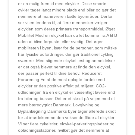
er en mulig fremtid med elcykler. Disse smarte
cykler tager langt mindre plads end biler og gør det
nemmere at manøvrere i tætte byområder. Derfor
ser vi en tendens til, at flere mennesker vælger
elcyklen som deres primære transportmiddel. Øget
Mobilitet Med en elcykel kan du let komme fra A til B
uden at blive forpustet eller svedig. Det øger
mobiliteten i byen, især for de personer, som måske
har fysiske udfordringer, der gør traditionel cykling
sværere. Med stigende elcykel test og anmeldelser
er det også blevet nemmere at finde den elcykel,
der passer perfekt til dine behov. Reduceret
Forurening En af de mest oplagte fordele ved
elcykler er den positive effekt på miljøet. CO2-
udledningen fra en elcykel er væsentligt lavere end
fra biler og busser. Det er et skridt på vejen mod et
mere bæredygtigt Danmark. Lovgivning og
Byplanlægning Danmarks byer tager allerede skridt
for at imødekomme den voksende flåde af elcykler.
Vi ser flere cykelstier, elcykel-parkeringspladser og
opladningsstationer, hvilket gør det nemmere at