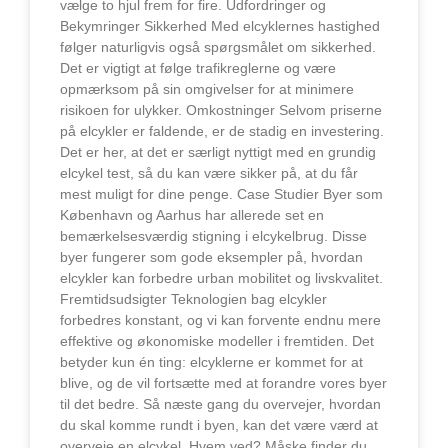
vælge to hjul frem for fire. Udfordringer og
Bekymringer Sikkerhed Med elcyklernes hastighed
følger naturligvis også spørgsmålet om sikkerhed.
Det er vigtigt at følge trafikreglerne og være
opmærksom på sin omgivelser for at minimere
risikoen for ulykker. Omkostninger Selvom priserne
på elcykler er faldende, er de stadig en investering.
Det er her, at det er særligt nyttigt med en grundig
elcykel test, så du kan være sikker på, at du får
mest muligt for dine penge. Case Studier Byer som
København og Aarhus har allerede set en
bemærkelsesværdig stigning i elcykelbrug. Disse
byer fungerer som gode eksempler på, hvordan
elcykler kan forbedre urban mobilitet og livskvalitet.
Fremtidsudsigter Teknologien bag elcykler
forbedres konstant, og vi kan forvente endnu mere
effektive og økonomiske modeller i fremtiden. Det
betyder kun én ting: elcyklerne er kommet for at
blive, og de vil fortsætte med at forandre vores byer
til det bedre. Så næste gang du overvejer, hvordan
du skal komme rundt i byen, kan det være værd at
overveje en elcykel. Hvem ved? Måske finder du