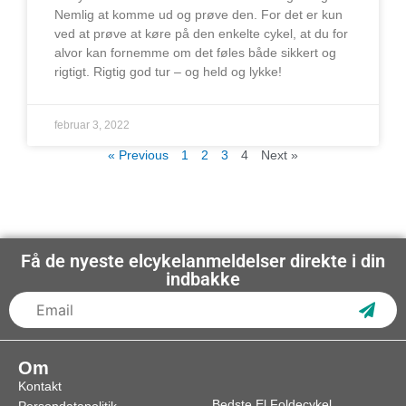
Nemlig at komme ud og prøve den. For det er kun
ved at prøve at køre på den enkelte cykel, at du for
alvor kan fornemme om det føles både sikkert og
rigtigt. Rigtig god tur – og held og lykke!
februar 3, 2022
« Previous
1
2
3
4
Next »
Få de nyeste elcykelanmeldelser direkte i din
indbakke
Subs
Om
Kontakt
Bedste El Foldecykel