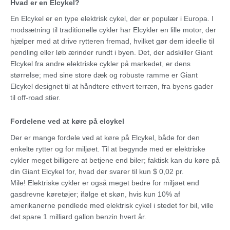
Hvad er en Elcykel?
En Elcykel er en type elektrisk cykel, der er populær i Europa. I
modsætning til traditionelle cykler har Elcykler en lille motor, der
hjælper med at drive rytteren fremad, hvilket gør dem ideelle til
pendling eller løb ærinder rundt i byen. Det, der adskiller Giant
Elcykel fra andre elektriske cykler på markedet, er dens
størrelse; med sine store dæk og robuste ramme er Giant
Elcykel designet til at håndtere ethvert terræn, fra byens gader
til off-road stier.
Fordelene ved at køre på elcykel
Der er mange fordele ved at køre på Elcykel, både for den
enkelte rytter og for miljøet. Til at begynde med er elektriske
cykler meget billigere at betjene end biler; faktisk kan du køre på
din Giant Elcykel for, hvad der svarer til kun $ 0,02 pr.
Mile! Elektriske cykler er også meget bedre for miljøet end
gasdrevne køretøjer; ifølge et skøn, hvis kun 10% af
amerikanerne pendlede med elektrisk cykel i stedet for bil, ville
det spare 1 milliard gallon benzin hvert år.