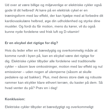
Ud over at være billige og miljøvenlige er elektriske cykler også
gode til dit helbred! At køre på en elektrisk cykel er en
træningsform med lav effekt, der kan hjælpe med at forbedre dit
kardiovaskulære helbred, øge din udholdenhed og styrke dine
muskler. Og fordi du får motion, mens du kører, vil du også
kunne nyde fordelene ved frisk luft og D-vitamin!
Er en elcykel det rigtige for dig?
Hvis du leder efter en bæredygtig og overkommelig måde at
komme rundt i byen på, kan en elcykel være det rigtige for
dig. Elektriske cykler tilbyder alle fordelene ved traditionelle
cykler – såsom lave omkostninger, motion med lav effekt og nul
emissioner – uden nogen af ulemperne (såsom at skulle
pedalere op ad bakker). Plus, med deres store dæk og robuste
rammer kan elcykler klare ethvert terræn, du kaster på dem. Så
hvad venter du på? Prøv en i dag!
Konklusion:
Elektriske cykler tilbyder et bæredygtigt og overkommeligt