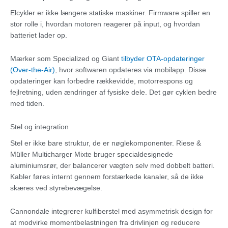
Elcykler er ikke længere statiske maskiner. Firmware spiller en
stor rolle i, hvordan motoren reagerer på input, og hvordan
batteriet lader op.
Mærker som Specialized og Giant
tilbyder OTA-opdateringer
(Over-the-Air)
, hvor softwaren opdateres via mobilapp. Disse
opdateringer kan forbedre rækkevidde, motorrespons og
fejlretning, uden ændringer af fysiske dele. Det gør cyklen bedre
med tiden.
Stel og integration
Stel er ikke bare struktur, de er nøglekomponenter. Riese &
Müller Multicharger Mixte bruger specialdesignede
aluminiumsrør, der balancerer vægten selv med dobbelt batteri.
Kabler føres internt gennem forstærkede kanaler, så de ikke
skæres ved styrebevægelse.
Cannondale integrerer kulfiberstel med asymmetrisk design for
at modvirke momentbelastningen fra drivlinjen og reducere