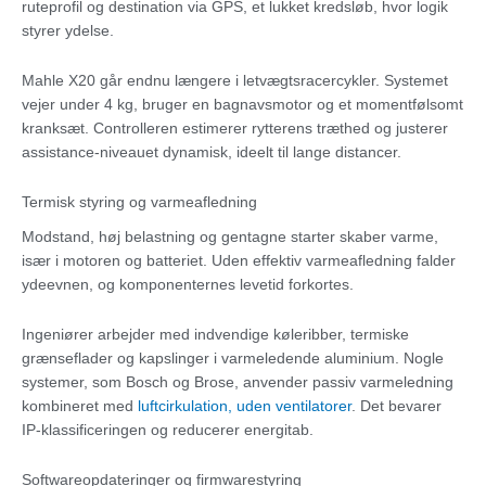
ruteprofil og destination via GPS, et lukket kredsløb, hvor logik
styrer ydelse.
Mahle X20 går endnu længere i letvægtsracercykler. Systemet
vejer under 4 kg, bruger en bagnavsmotor og et momentfølsomt
kranksæt. Controlleren estimerer rytterens træthed og justerer
assistance-niveauet dynamisk, ideelt til lange distancer.
Termisk styring og varmeafledning
Modstand, høj belastning og gentagne starter skaber varme,
især i motoren og batteriet. Uden effektiv varmeafledning falder
ydeevnen, og komponenternes levetid forkortes.
Ingeniører arbejder med indvendige køleribber, termiske
grænseflader og kapslinger i varmeledende aluminium. Nogle
systemer, som Bosch og Brose, anvender passiv varmeledning
kombineret med
luftcirkulation, uden ventilatorer
. Det bevarer
IP-klassificeringen og reducerer energitab.
Softwareopdateringer og firmwarestyring