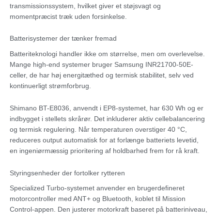
transmissionssystem, hvilket giver et støjsvagt og
momentpræcist træk uden forsinkelse.
Batterisystemer der tænker fremad
Batteriteknologi handler ikke om størrelse, men om overlevelse.
Mange high-end systemer bruger Samsung INR21700-50E-
celler, de har høj energitæthed og termisk stabilitet, selv ved
kontinuerligt strømforbrug.
Shimano BT-E8036, anvendt i EP8-systemet, har 630 Wh og er
indbygget i stellets skrårør. Det inkluderer aktiv cellebalancering
og termisk regulering. Når temperaturen overstiger 40 °C,
reduceres output automatisk for at forlænge batteriets levetid,
en ingeniørmæssig prioritering af holdbarhed frem for rå kraft.
Styringsenheder der fortolker rytteren
Specialized Turbo-systemet anvender en brugerdefineret
motorcontroller med ANT+ og Bluetooth, koblet til Mission
Control-appen. Den justerer motorkraft baseret på batteriniveau,