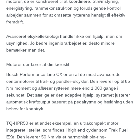
motorer, de er konstrueret til at koordinere. Strømstyring,
energistyring, rammekonstruktion og forudsigende kontrol
arbejder sammen for at omsætte rytterens hensigt til effektiv
fremdrift.
Avanceret elcykelteknologi handler ikke om hjælp, men om
usynlighed. Jo bedre ingeniørarbejdet er, desto mindre
bemærker man det.
Motorer der lærer af din kørestil
Bosch Performance Line CX er en af de mest avancerede
centermotorer til trail- og pendler-elcykler. Den leverer op til 85
Nm moment og aflæser rytteren mere end 1.000 gange i
sekundet. Det særlige er den adaptive hjælp, systemet justerer
automatisk kraftoutput baseret på pedalrytme og hældning uden
behov for knaptryk.
TQ-HPR50 er et andet eksempel, en ultrakompakt motor
integreret i stellet, som findes i high end cykler som Trek Fuel
EXe. Den leverer 50 Nm via et harmonisk pin-ring-