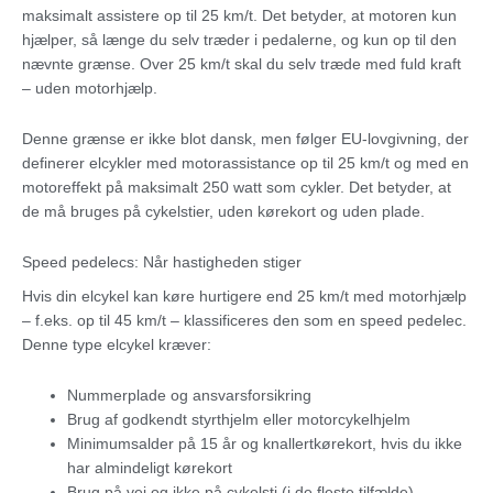
maksimalt assistere op til 25 km/t. Det betyder, at motoren kun
hjælper, så længe du selv træder i pedalerne, og kun op til den
nævnte grænse. Over 25 km/t skal du selv træde med fuld kraft
– uden motorhjælp.
Denne grænse er ikke blot dansk, men følger EU-lovgivning, der
definerer elcykler med motorassistance op til 25 km/t og med en
motoreffekt på maksimalt 250 watt som cykler. Det betyder, at
de må bruges på cykelstier, uden kørekort og uden plade.
Speed pedelecs: Når hastigheden stiger
Hvis din elcykel kan køre hurtigere end 25 km/t med motorhjælp
– f.eks. op til 45 km/t – klassificeres den som en speed pedelec.
Denne type elcykel kræver:
Nummerplade og ansvarsforsikring
Brug af godkendt styrthjelm eller motorcykelhjelm
Minimumsalder på 15 år og knallertkørekort, hvis du ikke
har almindeligt kørekort
Brug på vej og ikke på cykelsti (i de fleste tilfælde)