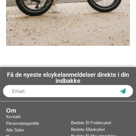
Få de nyeste elcykelanmeldelser direkte i din
indbakke
Subs
Om
Kontakt
Bedste El Foldecykel
Persondatapolitik
Bedste Elladcykel
Alle Sider