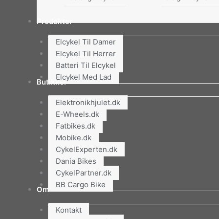
Produkter
Elcykel Til Damer
Elcykel Til Herrer
Batteri Til Elcykel
Elcykel Med Lad
Butikker
Elektronikhjulet.dk
E-Wheels.dk
Fatbikes.dk
Mobike.dk
CykelExperten.dk
Dania Bikes
CykelPartner.dk
BB Cargo Bike
Om
Kontakt