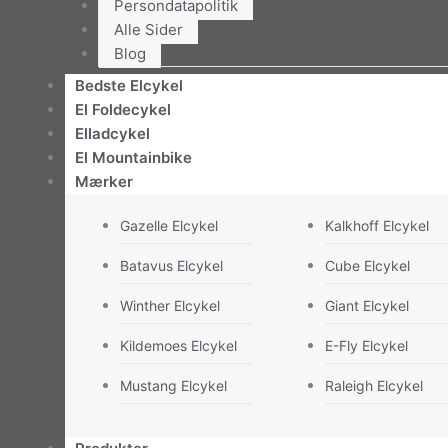
Persondatapolitik
Alle Sider
Blog
Bedste Elcykel
El Foldecykel
Elladcykel
El Mountainbike
Mærker
Gazelle Elcykel
Kalkhoff Elcykel
Batavus Elcykel
Cube Elcykel
Winther Elcykel
Giant Elcykel
Kildemoes Elcykel
E-Fly Elcykel
Mustang Elcykel
Raleigh Elcykel