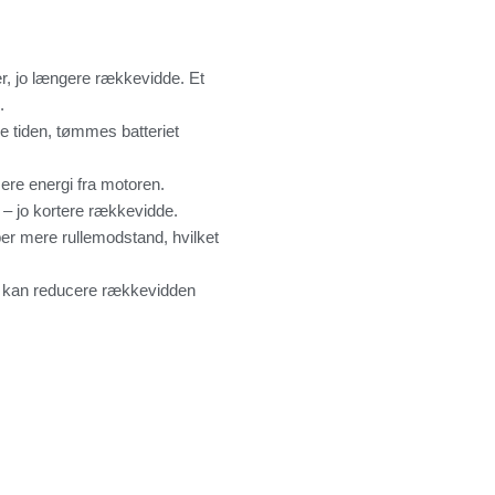
 er, jo længere rækkevidde. Et
.
e tiden, tømmes batteriet
ere energi fra motoren.
 – jo kortere rækkevidde.
er mere rullemodstand, hvilket
og kan reducere rækkevidden