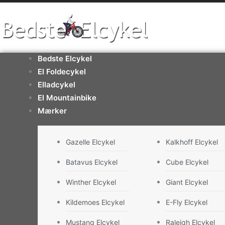
Gå
til
indholdet
Bedste Elcykel
El Foldecykel
Elladcykel
El Mountainbike
Mærker
Gazelle Elcykel
Kalkhoff Elcykel
Batavus Elcykel
Cube Elcykel
Winther Elcykel
Giant Elcykel
Kildemoes Elcykel
E-Fly Elcykel
Mustang Elcykel
Raleigh Elcykel