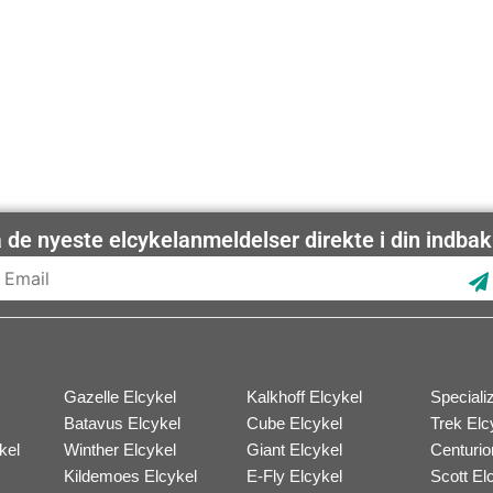
 de nyeste elcykelanmeldelser direkte i din indba
S
Gazelle Elcykel
Kalkhoff Elcykel
Speciali
Batavus Elcykel
Cube Elcykel
Trek Elc
kel
Winther Elcykel
Giant Elcykel
Centurio
Kildemoes Elcykel
E-Fly Elcykel
Scott El