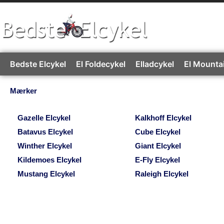
Gå
til
indholdet
Bedste Elcykel
El Foldecykel
Elladcykel
El Mounta
Mærker
Gazelle Elcykel
Kalkhoff Elcykel
Batavus Elcykel
Cube Elcykel
Winther Elcykel
Giant Elcykel
Kildemoes Elcykel
E-Fly Elcykel
Mustang Elcykel
Raleigh Elcykel