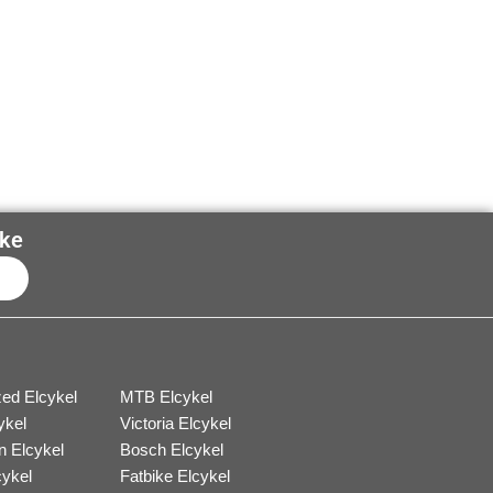
kke
ubscribe
zed Elcykel
MTB Elcykel
ykel
Victoria Elcykel
n Elcykel
Bosch Elcykel
cykel
Fatbike Elcykel