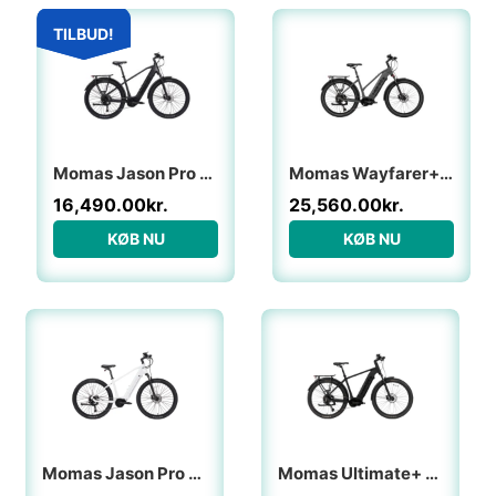
Den oprindelige pris var: 21,120.00kr..
Den aktuelle pris er: 16,490.00kr..
TILBUD!
TILBUD!
Momas Jason Pro SUV – Sort – M – Ultra 90
Momas Wayfarer+ – M
16,490.00
kr.
25,560.00
kr.
KØB NU
KØB NU
Momas Jason Pro – Hvid – M – Ultra 90
Momas Ultimate+ SUV- L