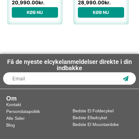
20,990.00
kr.
28,990.00
kr.
KØB NU
KØB NU
Få de nyeste elcykelanmeldelser direkte i din
indbakke
Subs
Om
Kontakt
Bedste El Foldecykel
Persondatapolitik
Bedste Elladcykel
Alle Sider
Bedste El Mountainbike
Blog